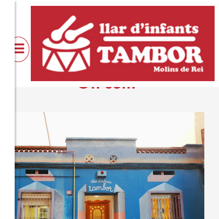
Quiénes
Servicios
Actividad
somos
On som