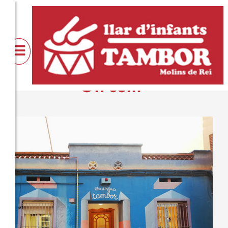
Quiénes
Servicios
Actividad
somos
On som