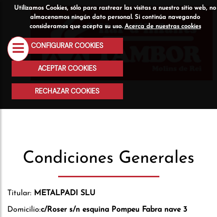
Utilizamos Cookies, sólo para rastrear las visitas a nuestro sitio web, no
Quiénes
Servicios
Actividad
almacenamos ningún dato personal. Si continúa navegando
consideramos que acepta su uso.
Acerca de nuestras cookies
somos
CONFIGURAR COOKIES
ACEPTAR COOKIES
RECHAZAR COOKIES
Condiciones Generales
Titular:
METALPADI SLU
Domicilio:
c/Roser s/n esquina Pompeu Fabra nave 3