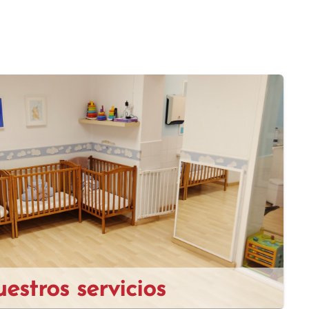
tambor
estros servicios