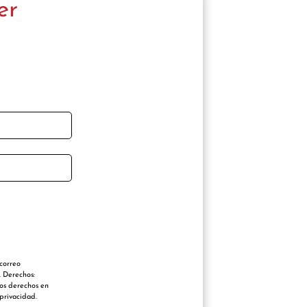
er
 correo
. Derechos:
ros derechos en
privacidad.