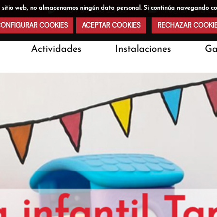
stro sitio web, no almacenamos ningún dato personal. Si continúa navegando 
+34 93 668 15 85
info@llardinfants
ONFIGURAR COOKIES
ACEPTAR COOKIES
RECHAZAR COOKI
Actividades
Instalaciones
Ga