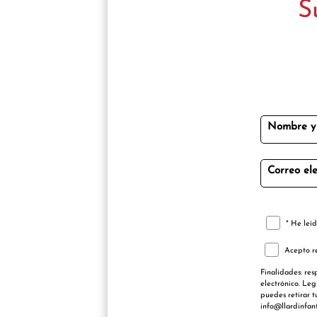
S
Nombre y 
Correo ele
* He leíd
Acepto re
Finalidades: res
electrónico. Leg
puedes retirar t
info@llardinfan