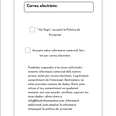
Correu electrònic:
* He llegit i accepto la
Política de
Privacitat
Accepto rebre informació comercial, fins i
tot per correu electrònic
Finalitats: respondre a les teves sol·licituds i
remetre informació comercial dels nostres
serveis, inclòs per correu electrònic. Legitimació:
consentiment de l'interessat. Destinataris: no
estan previstes cessions de dades. Drets: pots
retirar el teu consentiment en qualsevol
moment, així com accedir, rectificar, suprimir les
teves dades i altres drets a
info@llardinfantsambor.com. Informació
addicional: pots ampliar la informació
mitjançant la política de privacitat.