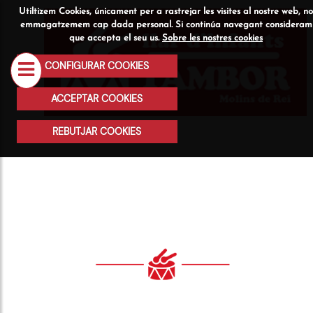
Utiltizem Cookies, únicament per a rastrejar les visites al nostre web, no
Qui
Serveis
Activitats
emmagatzemem cap dada personal. Si continúa navegant consideram
que accepta el seu us.
Sobre les nostres cookies
som
CONFIGURAR COOKIES
ACCEPTAR COOKIES
REBUTJAR COOKIES