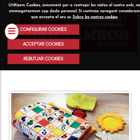
Utiltizem Cookies, únicament per a rastrejar les visites al nostre web, no
Qui
Serveis
Activitats
emmagatzemem cap dada personal. Si continúa navegant consideram
que accepta el seu us.
Sobre les nostres cookies
som
CONFIGURAR COOKIES
ACCEPTAR COOKIES
REBUTJAR COOKIES