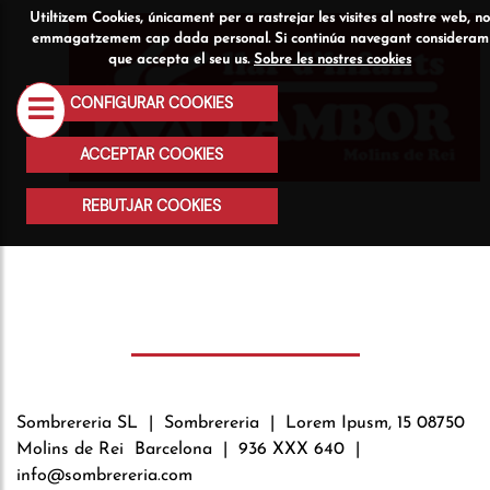
Utiltizem Cookies, únicament per a rastrejar les visites al nostre web, no
Qui
Serveis
Activitats
emmagatzemem cap dada personal. Si continúa navegant consideram
que accepta el seu us.
Sobre les nostres cookies
som
CONFIGURAR COOKIES
ACCEPTAR COOKIES
REBUTJAR COOKIES
Sombrereria SL | Sombrereria |
Lorem Ipusm, 15 08750
Molins de Rei
Barcelona |
936 XXX 640 |
info@sombrereria.com