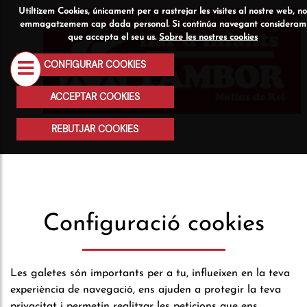
Utiltizem Cookies, únicament per a rastrejar les visites al nostre web, no
Qui
Serveis
Activitats
emmagatzemem cap dada personal. Si continúa navegant consideram
que accepta el seu us.
Sobre les nostres cookies
som
CONFIGURAR COOKIES
ACCEPTAR COOKIES
REBUTJAR COOKIES
Configuració cookies
Les galetes són importants per a tu, influeixen en la teva
experiència de navegació, ens ajuden a protegir la teva
privacitat i permetin realitzar les peticions que ens