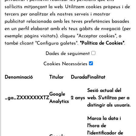
sol·licitis mitjançant la web. Utilitzem cookies pròpeus i de
tercers per analitzar els nostres serveis i mostrar
publicitat relacionada amb les teves prefetències basades
en un perfil elaborat amb els teus gàbits de nvegació (per
exemple: pàgins visitats). cliqueu "Acceptar cookies", o
també clicant "Configura galetes".
"
Política de Cookies
"
.
Dades de seguiment
Cookies Necessàries
Denominació
Titular
Durada
Finalitat
Sesió actual del
Google
_ga_ZXXXXXXXTZ
2 anys
web. S'utilitza per a
Analytics
distingir als usuaris.
Marca la data i
l'hora de
l'identificador de