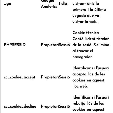
Google
_ga
1 dia
visitant ùnic la
Analytics
primera i la ùltima
vegada que va
visitar la web.
Cookie tècnica.
Conté l'identificador
PHPSESSID
Propietari
Sessió
de la sesió. S'elimina
al tancar el
navegador.
Identificar si l'usuari
accepta l'ùs de les
cc_cookie_accept
Propietari
Sessió
cookies en aquest
lloc web.
Identificar si l'usuari
rebutja l'ùs de les
cc_cookie_decline
Propietari
Sessió
cookies en aquest