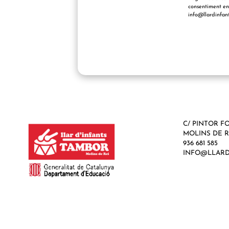
consentiment en 
info@llardinfant
C/ PINTOR FO
MOLINS DE R
936 681 585
INFO@LLARD