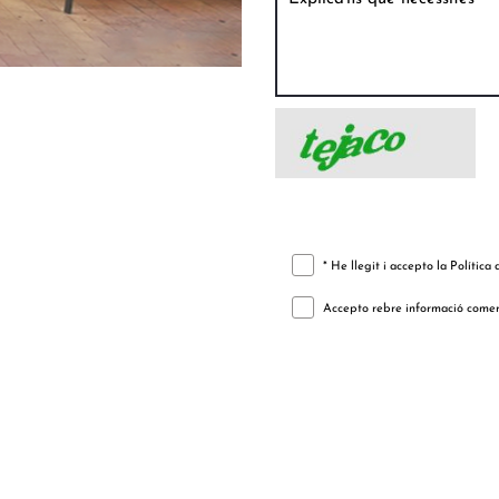
* He llegit i accepto la
Política 
Accepto rebre informació comercia
telefonocliente: