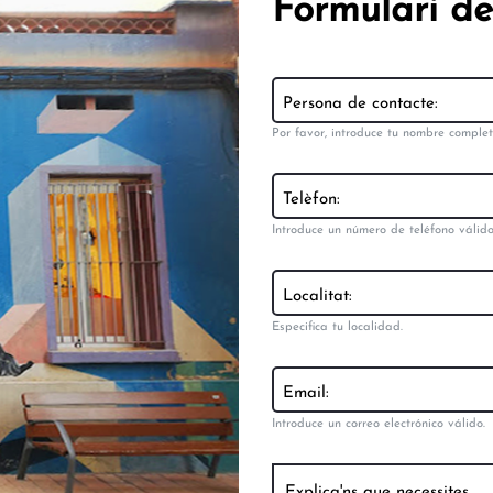
Formulari de
Persona de contacte:
Por favor, introduce tu nombre complet
Telèfon:
Introduce un número de teléfono válido
Localitat:
Especifica tu localidad.
Email:
Introduce un correo electrónico válido.
Explica'ns que necessites