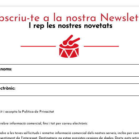
bscriu-te a la nostra Newslet
I rep les nostres novetats
noms:
ctrònic:
it i accepto la
Política de Privacitat
ebre informació comercial, fins i tot per correu electrònic
ndre a les teves sol·licituds i remetre informació comercial dels nostres serveis, inclòs per cor
entiment de l'interessat. Destinataris: no estan previstes cessions de dades. Drets: pots retir