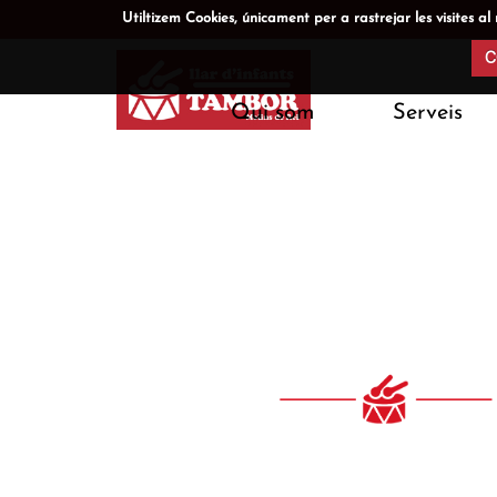
Utiltizem Cookies, únicament per a rastrejar les visite
C
Qui som
Serveis