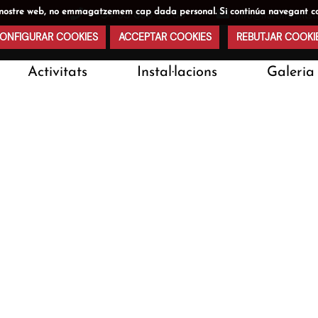
s al nostre web, no emmagatzemem cap dada personal. Si continúa navegant c
+34 93 668 15 85
info@llardinfants
ONFIGURAR COOKIES
ACCEPTAR COOKIES
REBUTJAR COOKI
Activitats
Instal·lacions
Galeria