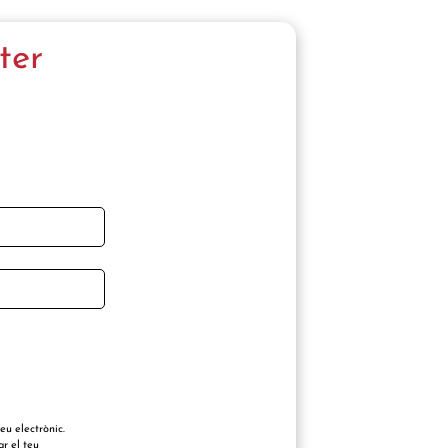
ter
reu electrònic.
ar el teu