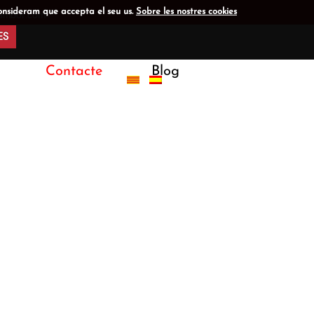
onsideram que accepta el seu us.
Sobre les nostres cookies
tambor.com
ES
Contacte
Blog