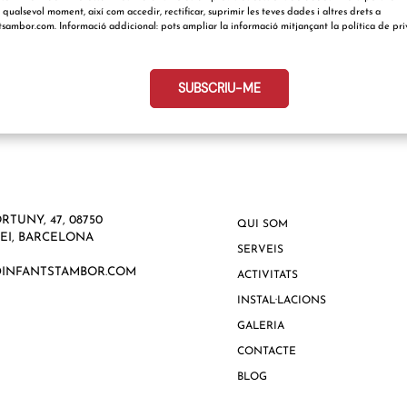
qualsevol moment, així com accedir, rectificar, suprimir les teves dades i altres drets a
sambor.com. Informació addicional: pots ampliar la informació mitjançant la política de priv
SUBSCRIU-ME
telefonocliente:
RTUNY, 47, 08750
QUI SOM
EI, BARCELONA
SERVEIS
INFANTSTAMBOR.COM
ACTIVITATS
INSTAL·LACIONS
GALERIA
CONTACTE
BLOG