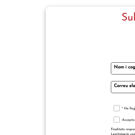
Su
Nom i cog
Correu ele
* He lleg
Accepto r
Finalitats: respo
Legitimació: cons