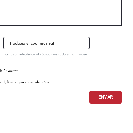
Introduzca el código del captcha
Por favor, introduzca el código mostrado en la imagen.
de Privacitat
l, fins i tot per correu electrònic
ENVIAR