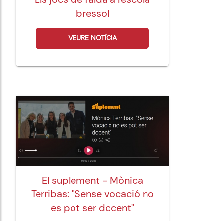
bressol
VEURE NOTÍCIA
El suplement - Mònica
Terribas: "Sense vocació no
es pot ser docent"