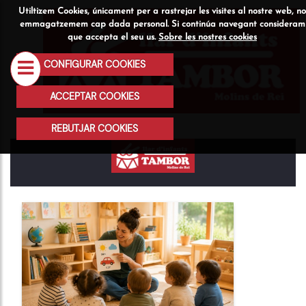
Utiltizem Cookies, únicament per a rastrejar les visites al nostre web, no
Qui
Serveis
Activitats
emmagatzemem cap dada personal. Si continúa navegant consideram
que accepta el seu us.
Sobre les nostres cookies
som
CONFIGURAR COOKIES
ACCEPTAR COOKIES
REBUTJAR COOKIES
BLOG